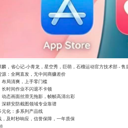
麒麟，省心记-小青龙，星空秀，巨萌，石榴运动官方技术部 - 售
货源：全网直发，无中间商赚差价
：布局清爽，上手零门槛
：长时间作业不闪退不卡顿
：动态画面丝滑无拖影，帧帧高清出彩
：深耕安防截图领域专业靠谱
多元化：多系列产品线
在线，及时秒响应，信誉保障，一年质保
8